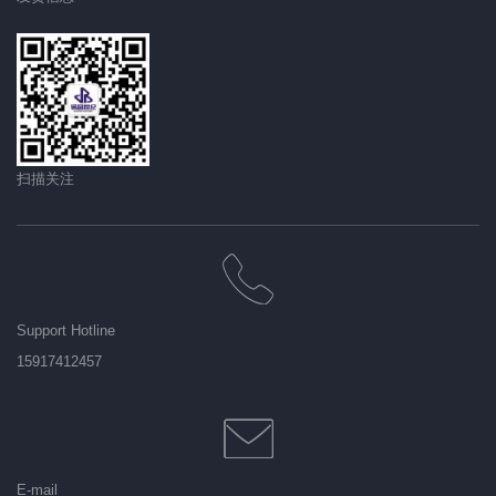
扫描关注
Support Hotline
15917412457
E-mail