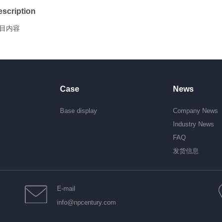
scription
目内容
Case
News
Base display
Company News
Industry News
FAQ
发货信息
E-mail
info@npcentury.com