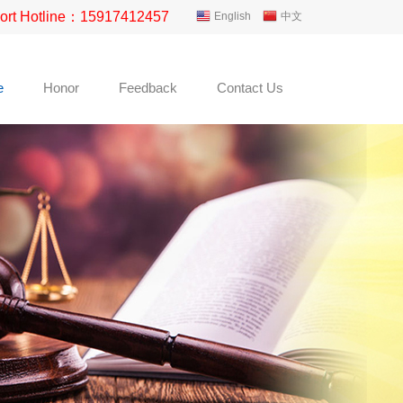
ort Hotline：15917412457
English
中文
e
Honor
Feedback
Contact Us