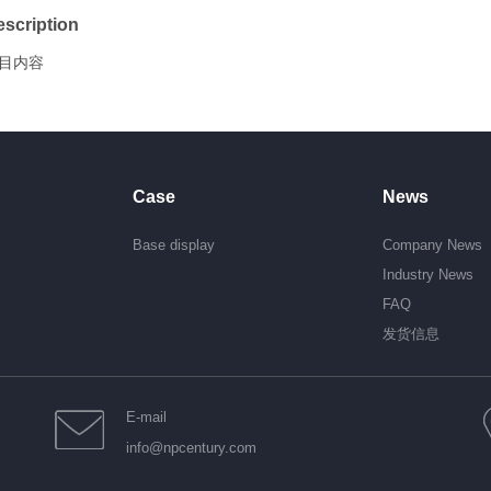
scription
目内容
Case
News
Base display
Company News
Industry News
FAQ
发货信息
E-mail
info@npcentury.com