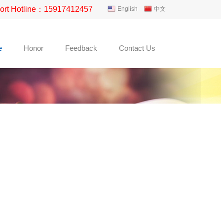
ort Hotline：15917412457
English
中文
e
Honor
Feedback
Contact Us